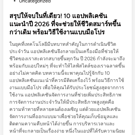
P
Uncategorized
ป
ดิ
o
พ
ม
s
สรุปให้จบในที่เดียว! 10 แอปพลิเคชัน
ลิ
พ
t
แนะนำปี 2026 ที่จะช่วยให้ชีวิตสมาร์ทขึ้น
เ
ร้
e
ค
กว่าเดิม พร้อมวิธีใช้งานแบบมือโปร
อ
d
ชั
ม
i
ในยุคที่เทคโนโลยีมีบทบาทสำคัญในการดำเนินชีวิต
น
วิ
n
ประจำวัน แอปพลิเคชันจึงกลายเป็นเครื่องมือที่ช่วยให้
แ
ธี
ชีวิตของเราสะดวกสบายขึ้นทุกวัน ปี 2026 กำลังจะมาถึง
น
ใ
พร้อมกับแอปใหม่ๆ ที่จะทำให้ไลฟ์สไตล์ของเราฉลาดขึ้น
ะ
ช้
อย่างไม่คาดคิด บทความนี้จะพาคุณไปรู้จักกับ 10
นำ
ง
แอปพลิเคชันแนะนำที่ควรมีติดเครื่องไว้ พร้อมวิธีการใช้
ปี
า
งานแบบมือโปร เพื่อให้คุณได้รับประโยชน์สูงสุดจากการ
2
น
ใช้งาน แอปพลิเคชันจัดการงานที่ช่วยเพิ่มประสิทธิภาพ
0
แ
การจัดการงานประจำวันให้มีประสิทธิภาพสูงสุดคือ
2
บ
ความท้าทายที่หลายคนต้องเผชิญ แต่ด้วยแอปพลิเคชัน
6
บ
จัดการงานที่ออกแบบมาเพื่อช่วยให้คุณเก็บข้อมูลและ
ที่
มื
ติดตามความคืบหน้าได้ง่ายขึ้น การบริหารเวลาและ
จ
อ
หน้าที่จะกลายเป็นเรื่องง่าย หนึ่งในแอปที่ได้รับความนิยม
ะ
โ