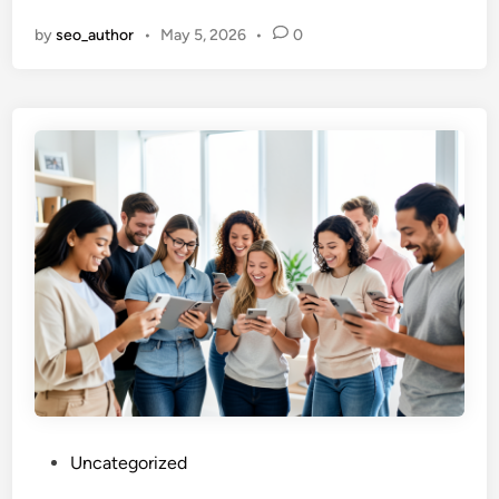
รุ
by
seo_author
•
May 5, 2026
•
0
ป
ใ
ห้
จ
บ
ใ
น
ที่
เ
ดี
ย
ว
!
1
0
แ
P
Uncategorized
อ
o
ป