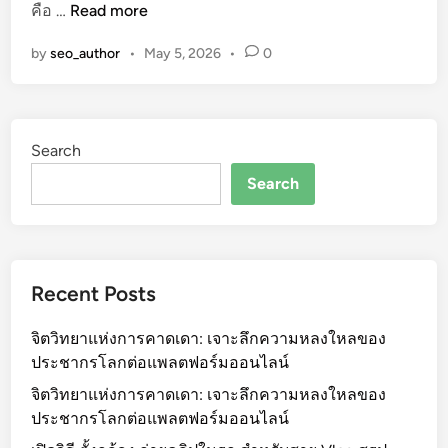
ส
คือ …
Read more
ช่
ป
รุ
ว
ร
by
seo_author
•
May 5, 2026
•
0
ป
ย
ใ
ใ
ห้
ห้
จ
ชี
Search
บ
วิ
ใ
ต
Search
น
ส
ที่
ม
เ
า
ดี
ร์
Recent Posts
ย
ท
ว
ขึ้
จิตวิทยาแห่งการคาดเดา: เจาะลึกความหลงใหลของ
!
น
ประชากรโลกต่อแพลตฟอร์มออนไลน์
1
ก
0
จิตวิทยาแห่งการคาดเดา: เจาะลึกความหลงใหลของ
ว่
แ
ประชากรโลกต่อแพลตฟอร์มออนไลน์
า
อ
เ