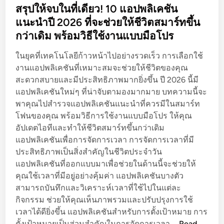
s
สรุปให้จบในที่เดียว! 10 แอปพลิเคชัน
พ
t
แนะนำปี 2026 ที่จะช่วยให้ชีวิตสมาร์ทขึ้น
ลิ
e
เ
กว่าเดิม พร้อมวิธีใช้งานแบบมือโปร
d
ค
i
ในยุคที่เทคโนโลยีก้าวหน้าไปอย่างรวดเร็ว การเลือกใช้
ชั
n
งานแอปพลิเคชันที่เหมาะสมจะช่วยให้ชีวิตของคุณ
น
สะดวกสบายและมีประสิทธิภาพมากยิ่งขึ้น ปี 2026 นี้มี
แ
แอปพลิเคชันใหม่ๆ ที่น่าจับตามองมากมาย บทความนี้จะ
น
พาคุณไปสำรวจแอปพลิเคชันแนะนำที่ควรมีในสมาร์ท
ะ
โฟนของคุณ พร้อมวิธีการใช้งานแบบมือโปร ให้คุณ
นำ
อัปเดตไอทีและทำให้ชีวิตสมาร์ทขึ้นกว่าเดิม
ปี
แอปพลิเคชันเพื่อการจัดการเวลา การจัดการเวลาที่มี
2
ประสิทธิภาพเป็นสิ่งสำคัญในชีวิตประจำวัน
0
แอปพลิเคชันที่ออกแบบมาเพื่อช่วยในด้านนี้จะช่วยให้
2
คุณใช้เวลาที่มีอยู่อย่างคุ้มค่า แอปพลิเคชันบางตัว
6
สามารถบันทึกและวิเคราะห์เวลาที่ใช้ไปในแต่ละ
ที่
กิจกรรม ช่วยให้คุณเห็นภาพรวมและปรับปรุงการใช้
จ
เวลาได้ดียิ่งขึ้น แอปพลิเคชันสำหรับการตั้งเป้าหมาย การ
ะ
ส
ตั้งเป้าหมายเป็นส่วนสำคัญในการจัดการเวลา …
Read