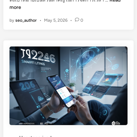
ช่
รุ
more
ว
ป
ย
by
seo_author
•
May 5, 2026
•
0
ใ
ใ
ห้
ห้
จ
ชี
บ
วิ
ใ
ต
น
ส
ที่
ม
เ
า
ดี
ร์
ย
ท
ว
ขึ้
!
น
1
ก
0
ว่
แ
า
อ
เ