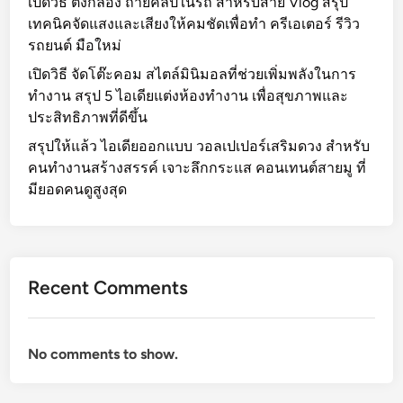
เปิดวิธี ตั้งกล้อง ถ่ายคลิปในรถ สำหรับสาย Vlog สรุป
ป
ดิ
เทคนิคจัดแสงและเสียงให้คมชัดเพื่อทำ ครีเอเตอร์ รีวิว
พ
ม
รถยนต์ มือใหม่
ลิ
พ
เปิดวิธี จัดโต๊ะคอม สไตล์มินิมอลที่ช่วยเพิ่มพลังในการ
เ
ร้
ทำงาน สรุป 5 ไอเดียแต่งห้องทำงาน เพื่อสุขภาพและ
ค
อ
ประสิทธิภาพที่ดีขึ้น
ชั
ม
น
สรุปให้แล้ว ไอเดียออกแบบ วอลเปเปอร์เสริมดวง สำหรับ
วิ
แ
คนทำงานสร้างสรรค์ เจาะลึกกระแส คอนเทนต์สายมู ที่
ธี
น
มียอดคนดูสูงสุด
ใ
ะ
ช้
นำ
ง
ปี
า
2
น
Recent Comments
0
แ
2
บ
6
บ
No comments to show.
ที่
มื
จ
อ