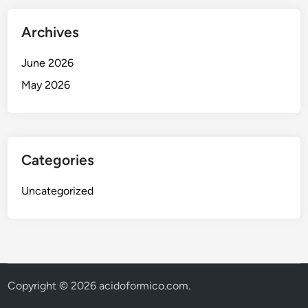
ะ
โ
ช่
ป
Archives
ว
ร
ย
June 2026
ใ
ห้
May 2026
ชี
วิ
ต
ส
Categories
ม
า
Uncategorized
ร์
ท
ขึ้
น
ก
ว่
Copyright © 2026
acidoformico.com
.
า