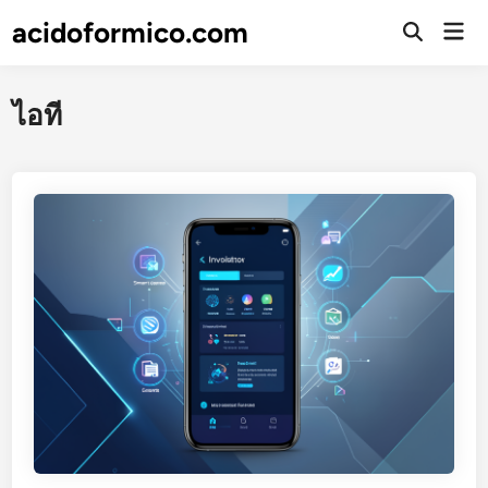
Skip
acidoformico.com
Mai
to
Open
Men
Search
content
ไอที