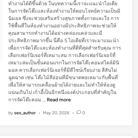
ทำงานได้ดีขึ้นด้วย ในบทความนี้เราจะแนะนำไอเดีย
ป
โ
ในการจัดโต๊ะและห้องทำงานให้ตอบโจทย์ความเป็นมิ
ใ
ล
นิมอล ซึ่งจะช่วยเสริมสร้างสุขภาพทั้งกายและใจ การ
น
ก
ใช้พื้นที่ในห้องทำงานอย่างมีประสิทธิภาพจะช่วยให้
ร
ต่
คุณสามารถทำงานได้อย่างคล่องแคล่วและมี
ถ
อ
ประสิทธิภาพมากขึ้น นี่คือ 5 ไอเดียที่เราจะมาแนะนำ
สำ
แ
เพื่อการจัดโต๊ะและห้องทำงานที่ดีที่สุดสำหรับคุณ การ
ห
พ
เลือกเฟอร์นิเจอร์ที่เหมาะสม การเลือกเฟอร์นิเจอร์ที่
รั
ล
เหมาะสมเป็นขั้นตอนแรกในการจัดโต๊ะคอมสไตล์มินิ
บ
ต
มอล ควรเลือกเฟอร์นิเจอร์ที่มีดีไซน์เรียบง่าย สีสันไม่
ส
ฟ
ฉูดฉาด เช่น โต๊ะไม้สีอ่อนที่มีขนาดพอเหมาะกับพื้นที่
า
อ
เพื่อให้สามารถเคลื่อนย้ายได้ง่ายและไม่ทำให้ห้องดู
ย
ร์
แน่นเกินไป เก้าอี้เป็นอีกหนึ่งองค์ประกอบที่สำคัญใน
V
ม
เ
การจัดโต๊ะคอม …
Read more
l
อ
ปิ
o
อ
by
seo_author
•
May 20, 2026
•
0
ด
g
น
วิ
ส
ไ
ธี
รุ
ล
จั
ป