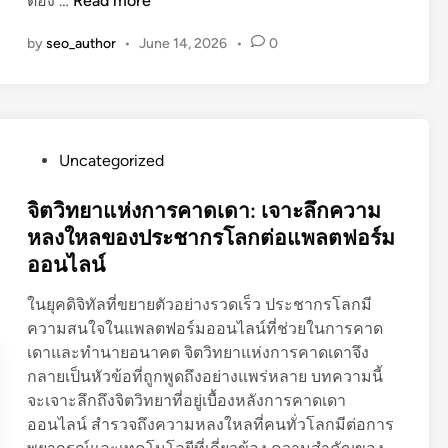
ต้อง …
Read more
ต
by
seo_author
•
June 14, 2026
•
0
วิ
ท
ย
า
แ
P
Uncategorized
ห่
o
ง
s
จิตวิทยาแห่งการคาดเดา: เจาะลึกความ
ก
t
หลงใหลของประชากรโลกต่อแพลตฟอร์ม
า
e
ออนไลน์
ร
d
ค
i
ในยุคดิจิทัลที่ขยายตัวอย่างรวดเร็ว ประชากรโลกมี
า
n
ความสนใจในแพลตฟอร์มออนไลน์ที่ช่วยในการคาด
ด
เดาและทำนายอนาคต จิตวิทยาแห่งการคาดเดาจึง
เ
กลายเป็นหัวข้อที่ถูกพูดถึงอย่างแพร่หลาย บทความนี้
ด
จะเจาะลึกถึงจิตวิทยาที่อยู่เบื้องหลังการคาดเดา
า
ออนไลน์ สำรวจถึงความหลงใหลที่คนทั่วโลกมีต่อการ
: