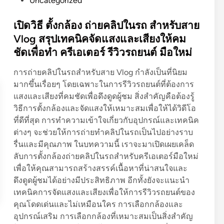
Uncategorized
ห่
ป
o
ง
ร
s
เปิดวิธี ตั้งกล้อง ถ่ายคลิปในรถ สำหรับสาย
ก
ะ
t
Vlog สรุปเทคนิคจัดแสงและเสียงให้คม
า
ช
e
ชัดเพื่อทำ ครีเอเตอร์ รีวิวรถยนต์ มือใหม่
ร
า
d
ค
ก
i
การถ่ายคลิปในรถสำหรับสาย Vlog กำลังเป็นที่นิยม
า
ร
n
มากขึ้นเรื่อยๆ โดยเฉพาะในการรีวิวรถยนต์ที่ต้องการ
ด
โ
แสงและเสียงที่คมชัดเพื่อดึงดูดผู้ชม สิ่งสำคัญคือต้องรู้
เ
ล
วิธีการตั้งกล้องและจัดแสงให้เหมาะสมเพื่อให้ได้วิดีโอ
ด
ก
ที่ดีที่สุด การทำความเข้าใจเกี่ยวกับอุปกรณ์และเทคนิค
า
ต่
ต่างๆ จะช่วยให้การถ่ายทำคลิปในรถเป็นไปอย่างราบ
:
อ
รื่นและมีคุณภาพ ในบทความนี้ เราจะมาเปิดเผยเคล็ด
เ
แ
ลับการตั้งกล้องถ่ายคลิปในรถสำหรับครีเอเตอร์มือใหม่
จ
พ
เพื่อให้คุณสามารถสร้างสรรค์เนื้อหาที่น่าสนใจและ
า
ล
ดึงดูดผู้ชมได้อย่างมีประสิทธิภาพ อีกทั้งยังจะแนะนำ
ะ
ต
เทคนิคการจัดแสงและเสียงเพื่อให้การรีวิวรถยนต์ของ
ลึ
ฟ
คุณโดดเด่นและไม่เหมือนใคร การเลือกกล้องและ
ก
อ
อุปกรณ์เสริม การเลือกกล้องที่เหมาะสมเป็นสิ่งสำคัญ
ค
ร์