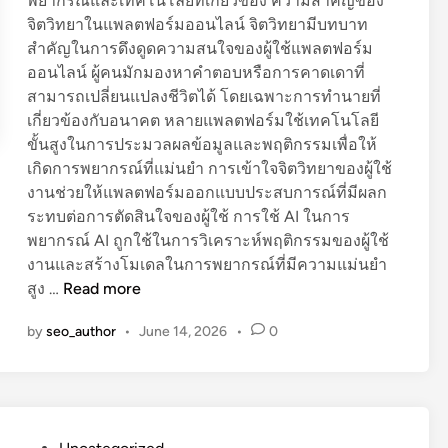
พยากรณ์และเทคโนโลยีที่เกี่ยวข้อง ความสำคัญของ
เ
จิตวิทยาในแพลตฟอร์มออนไลน์ จิตวิทยามีบทบาท
จ
สำคัญในการดึงดูดความสนใจของผู้ใช้แพลตฟอร์ม
า
ออนไลน์ ผู้คนมักมองหาคำตอบหรือการคาดเดาที่
ะ
สามารถเปลี่ยนแปลงชีวิตได้ โดยเฉพาะการทำนายที่
ลึ
เกี่ยวข้องกับอนาคต หลายแพลตฟอร์มใช้เทคโนโลยี
ก
ขั้นสูงในการประมวลผลข้อมูลและพฤติกรรมเพื่อให้
ค
เกิดการพยากรณ์ที่แม่นยำ การเข้าใจจิตวิทยาของผู้ใช้
ว
งานช่วยให้แพลตฟอร์มออกแบบประสบการณ์ที่มีผลก
า
ระทบต่อการตัดสินใจของผู้ใช้ การใช้ AI ในการ
ม
พยากรณ์ AI ถูกใช้ในการวิเคราะห์พฤติกรรมของผู้ใช้
ห
งานและสร้างโมเดลในการพยากรณ์ที่มีความแม่นยำ
ล
จิ
สูง …
Read more
ง
ต
ใ
by
seo_author
•
June 14, 2026
•
0
วิ
ห
ท
ล
ย
ข
า
อ
แ
ง
P