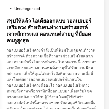
น์
ด
เ
P
Uncategorized
โ
ท
o
ต๊
ค
s
สรุปให้แล้ว ไอเดียออกแบบ วอลเปเปอร์
ะ
นิ
t
เสริมดวง สำหรับคนทำงานสร้างสรรค์
ค
ค
e
เจาะลึกกระแส คอนเทนต์สายมู ที่มียอด
อ
จั
d
ม
คนดูสูงสุด
ด
i
ส
แ
n
วอลเปเปอร์เสริมดวงกำลังเป็นที่นิยมในกลุ่มคนทำงาน
ไ
ส
สร้างสรรค์ ด้วยความเชื่อที่ว่าอาจช่วยเสริมโชคลาภ
ต
ง
และความสำเร็จในการทำงาน. ในบทความนี้ เราจะมา
ล์
แ
เจาะลึกกระแสของคอนเทนต์สายมูที่ได้รับความนิยม
มิ
ล
อย่างมาก เพื่อให้คุณได้เข้าใจถึงที่มาของความเชื่อนี้
นิ
ะ
และไอเดียการออกแบบวอลเปเปอร์ที่น่าสนใจ.
ม
เ
วอลเปเปอร์เสริมดวงคืออะไร วอลเปเปอร์เสริมดวง
อ
สี
หมายถึงภาพหรือกราฟิกที่ออกแบบมาเพื่อเสริมโชค
ล
ย
ลาภและพลังบวกให้กับผู้ใช้งาน โดยผู้ใช้เชื่อว่า
ที่
ง
วอลเปเปอร์เหล่านี้สามารถช่วยปรับสมดุลชีวิตและเพิ่ม
ช่
ใ
พลังบวกในการทำงานได้. การออกแบบนั้นมักจะมีองค์