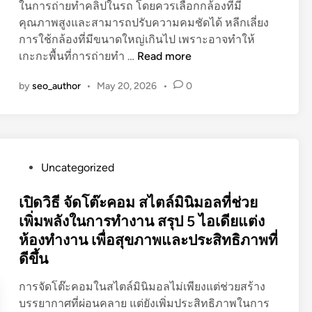
ในการถ่ายทำคลิปในรถ โดยควรเลือกกล้องที่มี
ว
ม
คุณภาพสูงและสามารถปรับความคมชัดได้ หลีกเลี่ยง
า
อ
การใช้กล้องที่มีขนาดใหญ่เกินไป เพราะอาจทำให้
ม
อ
เ
เกะกะพื้นที่การถ่ายทำ …
Read more
ห
น
ปิ
ล
ไ
by
seo_author
•
May 20, 2026
•
0
ด
ง
ล
วิ
ใ
น์
ธี
ห
ตั้
ล
ง
ข
P
Uncategorized
ก
อ
o
ล้
ง
s
เปิดวิธี จัดโต๊ะคอม สไตล์มินิมอลที่ช่วย
อ
ป
t
เพิ่มพลังในการทำงาน สรุป 5 ไอเดียแต่ง
ง
ร
e
ห้องทำงาน เพื่อสุขภาพและประสิทธิภาพที่
ถ่
ะ
d
า
ดีขึ้น
ช
i
ย
า
n
การจัดโต๊ะคอมในสไตล์มินิมอลไม่เพียงแต่ช่วยสร้าง
ค
ก
บรรยากาศที่ผ่อนคลาย แต่ยังเพิ่มประสิทธิภาพในการ
ลิ
ร